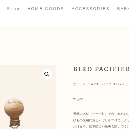
Shop
HOME GOODS
ACCESSORIES
BAB
BIRD PACIFIER
ホーム
/
AVTIVITY TOYS
/
¥
2,400
天然の木材（ビーチ材）で作られたお
ひもの先端におしゃぶりをつけて、ク
だけます。落下防止や紛失も防いでく