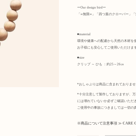
ーOur design birdー
「∞無限∞」「四つ葉のクローバー」「愛
■material
環境や健康への配慮から天然の木材を
お子様にも安心してご使用いただけま
■size
クリップ ～ ひも ：約25～26㎝
*おしゃぶりは商品に含まれておりませ
*十分注意して製作しておりますが、
には壊れていないか必ずご確認いただ
ご使用中の事故につきましては一切の
※商品について注意事項 ≫
CARE 