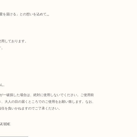
を届ける」との想いを込めて,,,
使用しております。
す。
ん。
万が一破損した場合は、絶対に使用しないでください。ご使用前
き、大人の目の届くところでのご使用をお願い致します。なお、
責任を負いかねますのでご了承ください。
GUIDE