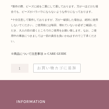
*製作の際、ビーズに紐を二重にして通しております。万が一ほどけた場
合でも、ビーズがバラバラにならないような作りになっております。
*十分注意して製作しておりますが、万が一破損した場合は、絶対に使用
しないでください。ご使用前には毎回、壊れていないか必ずご確認いた
だき、大人の目の届くところでのご使用をお願い致します。なお、ご使
用中の事故につきましては一切の責任を負いかねますのでご了承くださ
い。
※商品について注意事項 ≫
CARE GUIDE
CHERRY
お買い物カゴに追加
TEETHER
RATTLE
個
INFORMATION