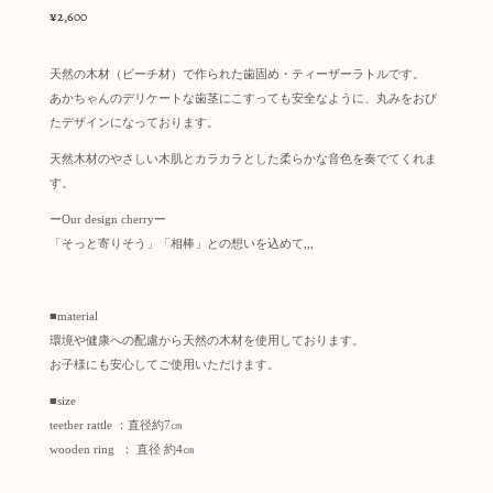
¥
2,600
天然の木材（ビーチ材）で作られた歯固め・ティーザーラトルです。
あかちゃんのデリケートな歯茎にこすっても安全なように、丸みをおび
たデザインになっております。
天然木材のやさしい木肌とカラカラとした柔らかな音色を奏でてくれま
す。
ーOur design cherryー
「そっと寄りそう」「相棒」との想いを込めて,,,
■material
環境や健康への配慮から天然の木材を使用しております。
お子様にも安心してご使用いただけます。
■size
teether rattle ：直径約7㎝
wooden ring ： 直径 約4㎝