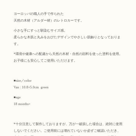
ヨーロッパの職人の手で作られた
天然の木材（アルダー材）のレトロカーです。
小さな手にすっと馴染むサイズ感。
柔らかな木肌と丸みをおびたデザインでやさしい肌触りとなっておりま
す。
*環境や健康への配慮から天然の木材・自然の顔料を使った塗料を使用。
お子様にも安心してご使用いただけます。
■size／color
Van : 10.8×5.0cm green
■age
18 months+
*十分注意して製作しておりますが、万が一破損した場合は、絶対に使用
しないでください。ご使用前には壊れていないか必ずご確認いただき、