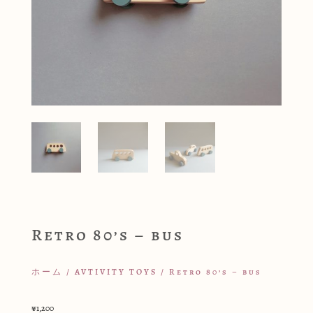
Retro 80’s – bus
ホーム
/
AVTIVITY TOYS
/ Retro 80’s – bus
¥
1,200