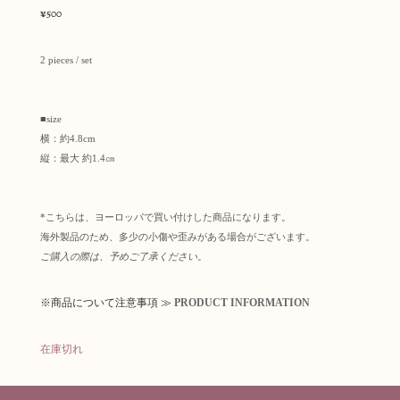
¥
500
2 pieces / set
■size
横：約4.8cm
縦：最大 約1.4㎝
*こちらは、ヨーロッパで買い付けした商品になります。
海外製品のため、多少の小傷や歪みがある場合がございます。
ご購入の際は、予めご了承ください。
※商品について注意事項 ≫
PRODUCT INFORMATION
在庫切れ