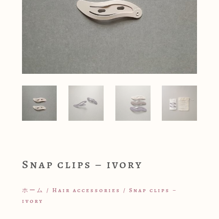
Snap clips – ivory
ホーム
/
Hair accessories
/ Snap clips –
ivory